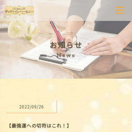
t
o
g
g
l
e
n
a
お知らせ
v
i
g
News
a
t
i
o
n
2022/09/26
【最強運への切符はこれ！】