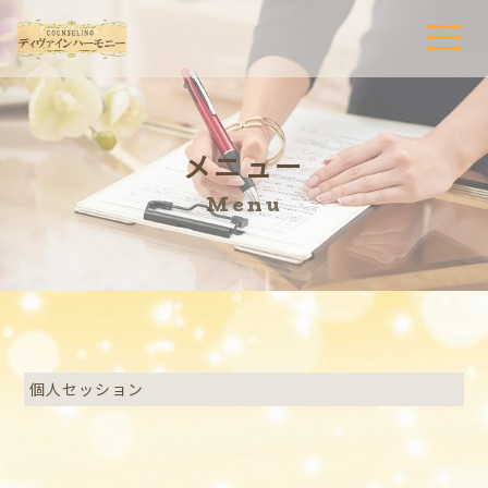
t
o
g
g
l
e
n
a
メニュー
v
i
g
Menu
a
t
i
o
n
個人セッション